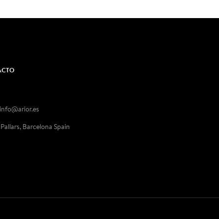
ACTO
 info@arior.es
 Pallars, Barcelona Spain